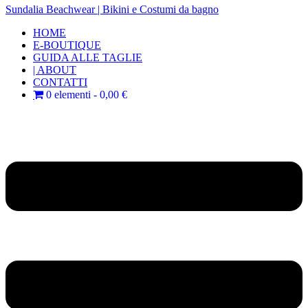
Sundalia Beachwear | Bikini e Costumi da bagno
HOME
E-BOUTIQUE
GUIDA ALLE TAGLIE
| ABOUT
CONTATTI
0 elementi
0,00 €