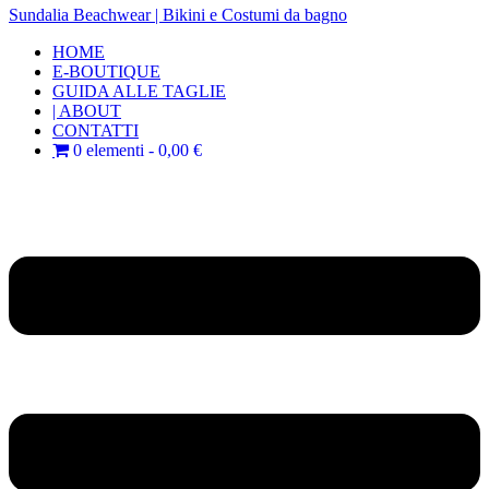
Sundalia Beachwear | Bikini e Costumi da bagno
HOME
E-BOUTIQUE
GUIDA ALLE TAGLIE
| ABOUT
CONTATTI
0 elementi
0,00 €