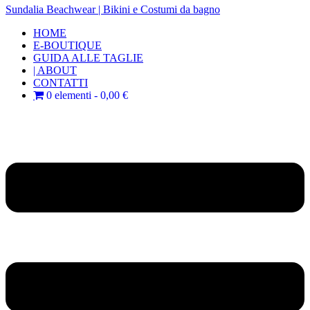
Sundalia Beachwear | Bikini e Costumi da bagno
HOME
E-BOUTIQUE
GUIDA ALLE TAGLIE
| ABOUT
CONTATTI
0 elementi
0,00 €