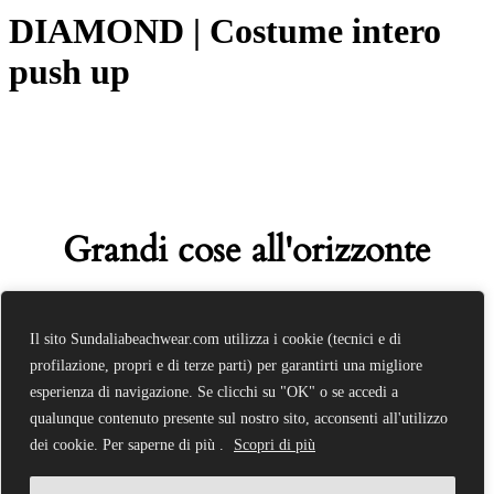
DIAMOND | Costume intero
push up
Grandi cose all'orizzonte
Sta nascendo qualcosa di grosso! Il nostro negozio è in
Il sito Sundaliabeachwear.com utilizza i cookie (tecnici e di
lavorazione e aprirà presto!
profilazione, propri e di terze parti) per garantirti una migliore
esperienza di navigazione. Se clicchi su "OK" o se accedi a
qualunque contenuto presente sul nostro sito, acconsenti all'utilizzo
dei cookie. Per saperne di più .
Scopri di più