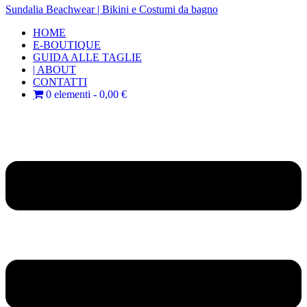
Sundalia Beachwear | Bikini e Costumi da bagno
HOME
E-BOUTIQUE
GUIDA ALLE TAGLIE
| ABOUT
CONTATTI
0 elementi
0,00 €