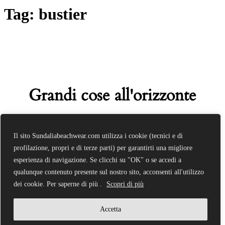
Tag: bustier
Grandi cose all'orizzonte
Sta nascendo qualcosa di grosso! Il nostro negozio è in
Il sito Sundaliabeachwear.com utilizza i cookie (tecnici e di
lavorazione e aprirà presto!
profilazione, propri e di terze parti) per garantirti una migliore
esperienza di navigazione. Se clicchi su "OK" o se accedi a
qualunque contenuto presente sul nostro sito, acconsenti all'utilizzo
dei cookie. Per saperne di più .
Scopri di più
Accetta
© 2026 Sundalia Beachwear | Bikini e Costumi da bagno. Created
for free using WordPress and
Colibri