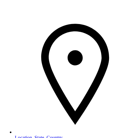
Vai
al
contenuto
Location, State, Country